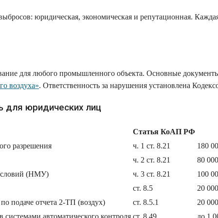
ыбросов: юридическая, экономическая и репутационная. Каждая
ование для любого промышленного объекта. Основные документ
го воздуха»
. Ответственность за нарушения установлена Кодек
ь для юридических лиц
Статья КоАП РФ
ого разрешения
ч. 1 ст. 8.21
180 0
ч. 2 ст. 8.21
80 000
условий (НМУ)
ч. 3 ст. 8.21
100 00
ст. 8.5
20 000
о подаче отчета 2-ТП (воздух)
ст. 8.5.1
20 000
 системами автоматического контроля
ст. 8.49
до 1 0