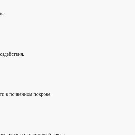
ве.
оздействия.
ти в почвенном покрове.
фере охраны окружающей среды.