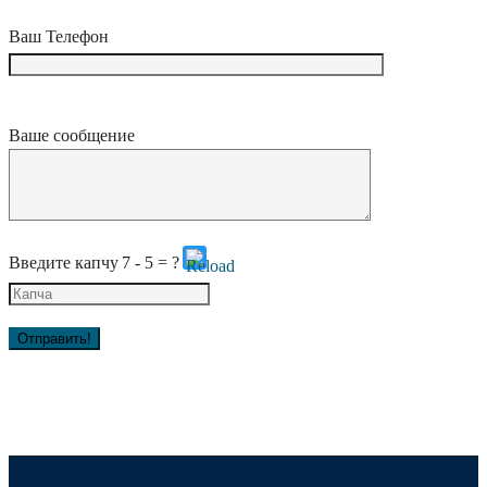
Ваш Телефон
Ваше сообщение
Введите капчу
7 - 5 = ?
Please
enter
the
characters
shown
in
the